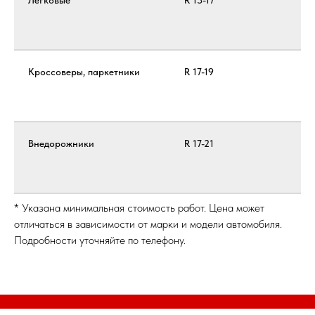
Легковые
R 13-17
КО
СБ
БА
Кроссоверы, паркетники
R 17-19
КО
СБ
БА
Внедорожники
R 17-21
КО
СБ
БА
* Указана минимальная стоимость работ. Цена может
отличаться в зависимости от марки и модели автомобиля.
Подробности уточняйте по телефону.