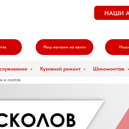
НАШИ 
етях
Наш магазин на авито
Наши
бслуживание
Кузовной ремонт
Шиномонтаж
н и сколов